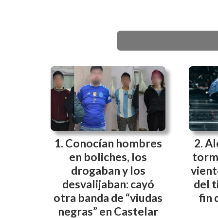
Conocían hombres
Al
en boliches, los
torm
drogaban y los
vient
desvalijaban: cayó
del 
otra banda de “viudas
fin
negras” en Castelar