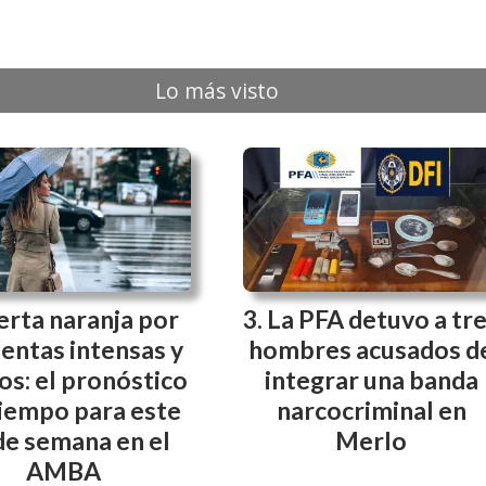
Lo más visto
erta naranja por
La PFA detuvo a tr
entas intensas y
hombres acusados d
os: el pronóstico
integrar una banda
tiempo para este
narcocriminal en
 de semana en el
Merlo
AMBA