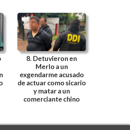
ó
Detuvieron en
Merlo a un
n
exgendarme acusado
o
de actuar como sicario
y matar a un
comerciante chino