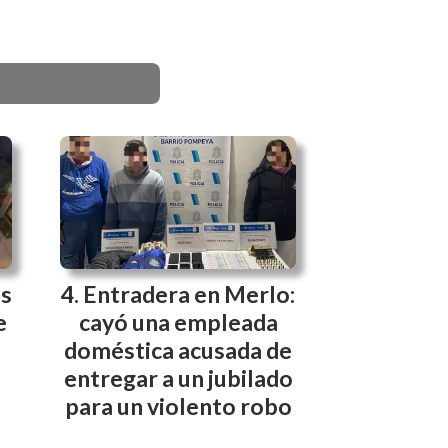
es
Entradera en Merlo:
e
cayó una empleada
doméstica acusada de
entregar a un jubilado
para un violento robo