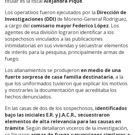
titular es la fiscal
Alejandra Piqué
.
Los operativos fueron ejecutados por la
Dirección de
Investigaciones (DDI)
de Moreno-General Rodríguez,
a cargo del
comisario mayor Federico López
. Los
agentes de esa división lograron identificar a los
sospechosos vinculados a las publicaciones
intimidatorias en sus viviendas y secuestrar elementos
de interés para la pesquisa, principalmente armas de
fuego.
Los allanamientos se produjeron
en medio de una
fuerte sorpresa de casa familia destinataria
, a la
que los uniformados tuvieron que explicar los motivos
y mostrarles la documentación que acreditaba los
hechos denunciados.
En las casas de dos de los sospechosos,
identificados
bajo las iniciales E.R. y J.A.C.R., secuestraron
elementos de alta relevancia para las causas en
trámite
. Según detallaron voceros de la investigación,
se llevaron
armas de fuego y municiones similares a